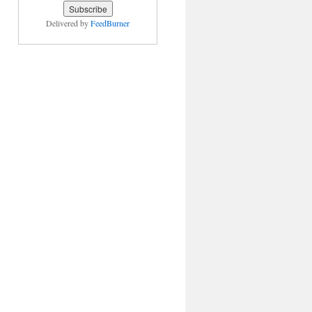
Delivered by
FeedBurner