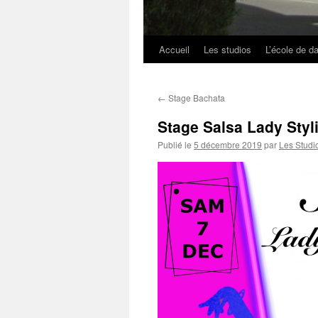
Accueil
Les studios
L’école de d
Aller
au
←
Stage Bachata
contenu
Stage Salsa Lady Styl
Publié le
5 décembre 2019
par
Les Studi