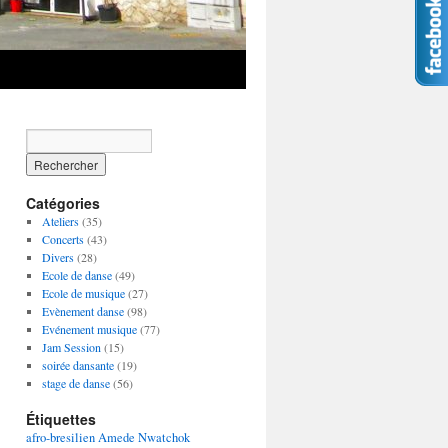
Catégories
Ateliers
(35)
Concerts
(43)
Divers
(28)
Ecole de danse
(49)
Ecole de musique
(27)
Evènement danse
(98)
Evénement musique
(77)
Jam Session
(15)
soirée dansante
(19)
stage de danse
(56)
Étiquettes
afro-bresilien
Amede Nwatchok