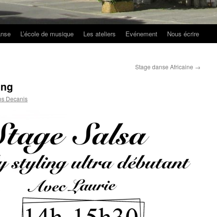
anse
L’école de musique
Les ateliers
Evénement
Nous écrire
Stage danse Africaine
→
ing
os Decanis