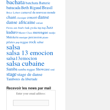
bachata
batchata
Batterie
Brasil
batucada
Beth Rigaud
carnaval du nouveau monde
Brice Lebert
danse
chant
concert
classique
danse africaine
enfant
Jazz
Fiesta aux Stud's
funk
gwoka
hip-hop
kuduro
merengue
Master Class
modjo
Muleketu
percussion
musique
piano
rock
pilates
reggae
sabar
pop
salsa
salsa 13 emocion
salsa13emocion
salsa cubaine
Samba
Showcase
samba reggae
soul
stage
stage de danse
Tambores da libertade
Recevoir les news par mail
Enter your email address: