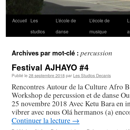
Accueil
Les
L’école de
L’école de
L
Aller
studios
danse
musique
a
au
contenu
percussion
Archives par mot-clé :
Festival AJHAYO #4
Publié le
28 septembre 2018
par
Les Studios Decanis
Rencontres Autour de la Culture Afro B
Workshop de percussion et de danse Ou
25 novembre 2018 Avec Ketu Bara en in
vibrer avec nous Olá hermanos (a) enco
Continuer la lecture
→