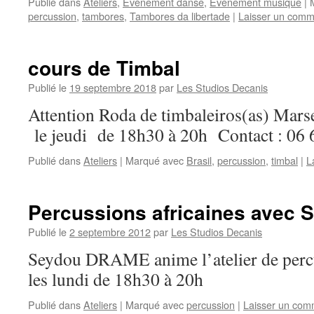
Publié dans
Ateliers
,
Evènement danse
,
Evénement musique
|
percussion
,
tambores
,
Tambores da libertade
|
Laisser un comm
cours de Timbal
Publié le
19 septembre 2018
par
Les Studios Decanis
Attention Roda de timbaleiros(as) Mars
le jeudi de 18h30 à 20h Contact : 06 
Publié dans
Ateliers
|
Marqué avec
Brasil
,
percussion
,
timbal
|
L
Percussions africaines avec
Publié le
2 septembre 2012
par
Les Studios Decanis
Seydou DRAME anime l’atelier de percu
les lundi de 18h30 à 20h
Publié dans
Ateliers
|
Marqué avec
percussion
|
Laisser un com